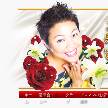
ホー
講演会メニ
クラ
ブスママのお店
ム
ュー
ブ
紹介