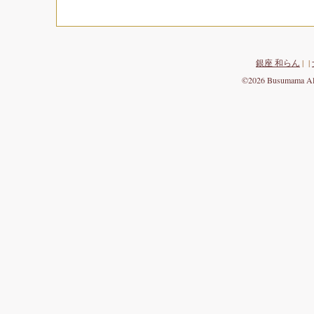
銀座 和らん
| |
©2026 Busumama All